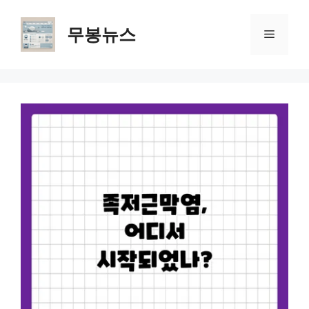
Skip
to
무봉뉴스
Menu
content