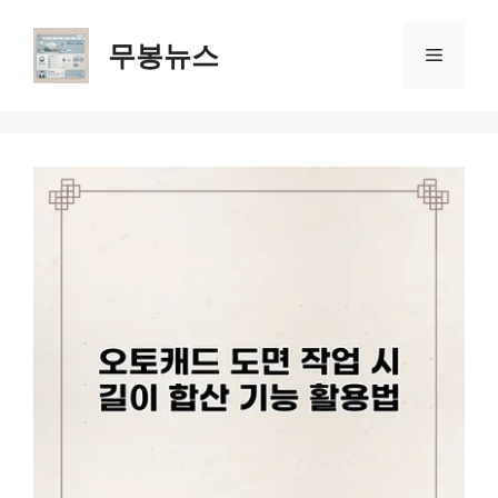
Skip
to
무봉뉴스
Menu
content